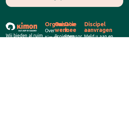
Organisatie
Ons
Doe
Discipel
werk
mee
aanvragen
Over
Wij bieden al ruim
Projecten
Sponsor
Meld u aan en
Kimon
35 jaar vanuit
een kind
ontvang ons
Acties
Onze
Gods Woord
blad ‘Discipel’
Doneren
missie
Actueel
wereldwijd hulp,
Word
hoop en toekomst
Veldwerkers
veldwerker
aan kinderen in
Vacatures
nood.
Doe mee
Aanmelden
Contact
Laan van
ANBI-
Interkerkelijk
35
Westenenk
erkend
jaar
12, 7336 AZ
actief
Apeldoorn
maandag t/m
donderdag