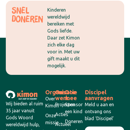
Snel
Kinderen
wereldwijd
doneren
bereiken met
Gods liefde.
Daar zet Kimon
zich elke dag
voor in. Met uw
gift maakt u dit
mogelijk.
Organisatie
Ons
Doe
Discipel
werk
mee
aanvragen
Over
Wij bieden al ruim
Projecten
Sponsor
Meld u aan en
Kimon
35 jaar vanuit
een kind
ontvang ons
Acties
Onze
Gods Woord
blad ‘Discipel’
Doneren
missie
Actueel
wereldwijd hulp,