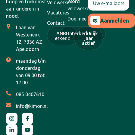
Word
hoop en toekomst
Veldwerkers
veldwerker
aan kinderen in
Vacatures
nood.
Doe mee
Aanmelden
Contact
Laan van
ANBI-
Interkerkelijk
35
Westenenk
erkend
jaar
12, 7336 AZ
actief
Apeldoorn
maandag t/m
donderdag
van 09:00 tot
17:00
085 0407610
info@kimon.nl