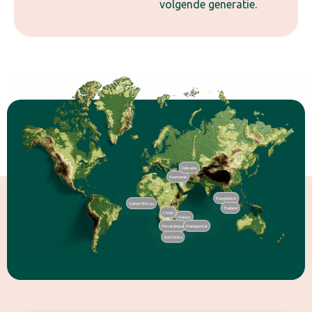
volgende generatie.
Oekraïne
Roemenië
Bangladesh
Guinee-Bissau
Thailand
Congo
Malawi
Mozambique
Madagaskar
Zuid Afrika