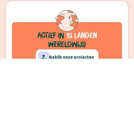
actief
in
10 landen
wereldwijd
Bekijk onze projecten
10
11,000
+
16
35
+
landen
kinderen
veldwerkers
jaar actief
geholpen
Zo werkt Kimon