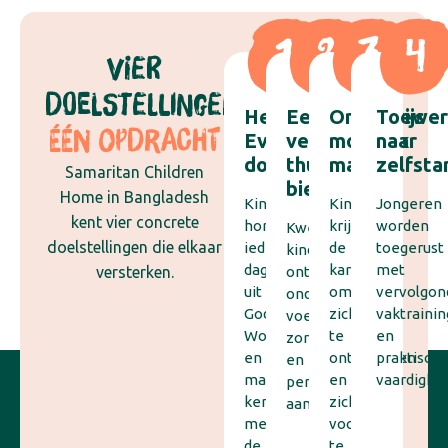
VIER
DOELSTELLINGEN,
Het
Een
Onderwijs
Toewer
ÉÉN OPDRACHT
Evangelie
veilig
mogelijk
naar
doorgeven
thuis
maken
zelfsta
Samaritan Children
bieden
Home in Bangladesh
Kinderen
Kinderen
Jongeren
kent vier concrete
horen
krijgen
worden
Kwetsbare
doelstellingen die elkaar
iedere
de
toegerust
kinderen
dag
kans
met
versterken.
ontvangen
uit
om
vervolgon
onderdak,
Gods
zich
vaktrainin
voeding,
Woord
te
en
zorg
en
ontwikkelen
praktisch
en
maken
en
vaardighe
persoonlijke
kennis
zich
aandacht.
met
voor
de
te