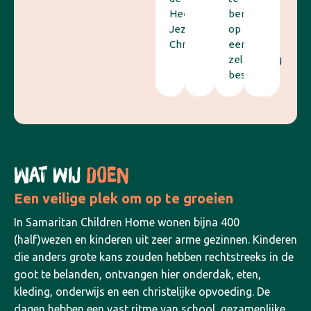
Heere
bereiden
Jezus
op
Christus.
een
zelfstandig
bestaan.
WAT WIJ
DOEN
Een veilige plek om op te groeien
In Samaritan Children Home wonen bijna 400
(half)wezen en kinderen uit zeer arme gezinnen. Kinderen
die anders grote kans zouden hebben rechtstreeks in de
goot te belanden, ontvangen hier onderdak, eten,
kleding, onderwijs en een christelijke opvoeding. De
dagen hebben een vast ritme van school, gezamenlijke