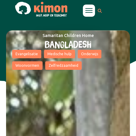
Samaritan Children Home
BANGLADESH
Evangelisatie
Medische hulp
Onderwijs
Woonvormen
Zelfredzaamheid