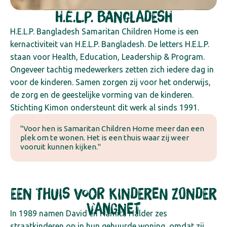
H.E.L.P. Bangladesh
H.E.L.P. Bangladesh Samaritan Children Home is een
kernactiviteit van H.E.L.P. Bangladesh. De letters H.E.L.P.
staan voor Health, Education, Leadership & Program.
Ongeveer tachtig medewerkers zetten zich iedere dag in
voor de kinderen. Samen zorgen zij voor het onderwijs,
de zorg en de geestelijke vorming van de kinderen.
Stichting Kimon ondersteunt dit werk al sinds 1991.
"Voor hen is Samaritan Children Home meer dan een
plek om te wonen. Het is een thuis waar zij weer
vooruit kunnen kijken."
Een thuis voor kinderen zonder
vangnet
In 1989 namen David en Namita Halder zes
straatkinderen op in hun gehuurde woning, omdat zij