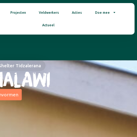
Projecten
Veldwerkers
Acties
Doe mee
Actueel
Shelter Tidzalerana
ALAWI
nvormen