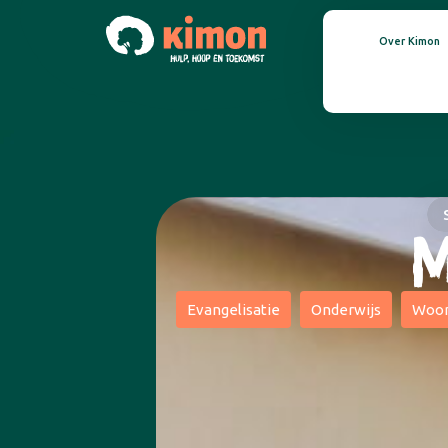
Over Kimon
M
Evangelisatie
Onderwijs
Woo