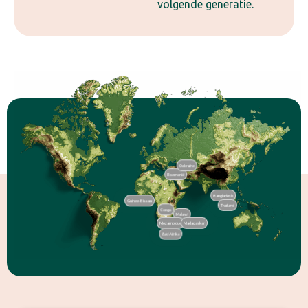
volgende generatie.
Oekraïne
Roemenië
Bangladesh
Guinee-Bissau
Thailand
Congo
Malawi
Mozambique
Madagaskar
Zuid Afrika