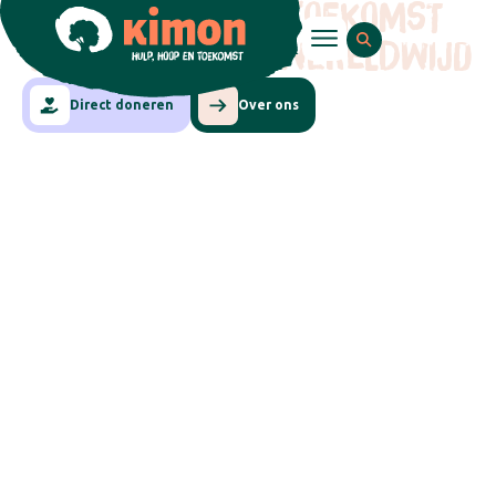
HULP, HOOP EN TOEKOMST
VOOR KINDEREN WERELDWIJD
Direct doneren
Over ons