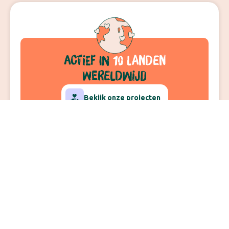
actief
in
10 landen
wereldwijd
Bekijk onze projecten
10
11,000
+
16
35
+
landen
kinderen
veldwerkers
jaar actief
geholpen
Zo werkt Kimon