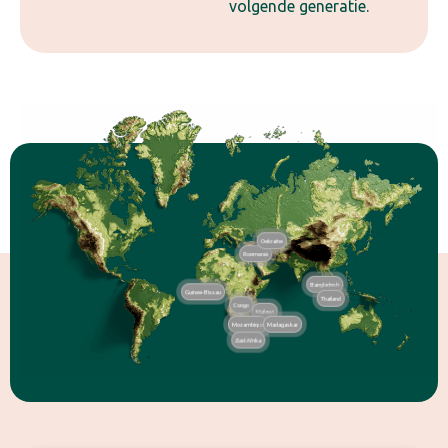
volgende generatie.
Oekraïne
Roemenië
Bangladesh
Guinee-Bissau
Thailand
Congo
Malawi
Mozambique
Madagaskar
Zuid Afrika