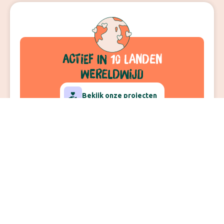
actief
in
10 landen
wereldwijd
Bekijk onze projecten
10
11,000
+
16
35
+
landen
kinderen
veldwerkers
jaar actief
geholpen
Zo werkt Kimon