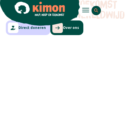
HULP, HOOP EN TOEKOMST
VOOR KINDEREN WERELDWIJD
Direct doneren
Over ons