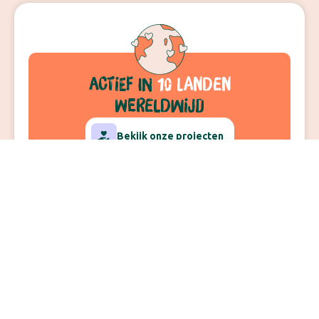
actief
in
10 landen
wereldwijd
Bekijk onze projecten
10
11,000
+
16
35
+
landen
kinderen
veldwerkers
jaar actief
geholpen
Zo werkt Kimon