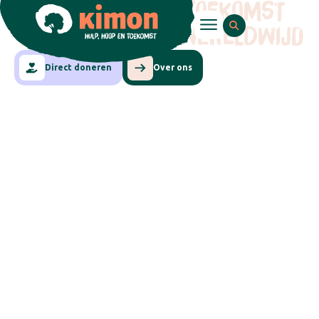
HULP, HOOP EN TOEKOMST
VOOR KINDEREN WERELDWIJD
Direct doneren
Over ons