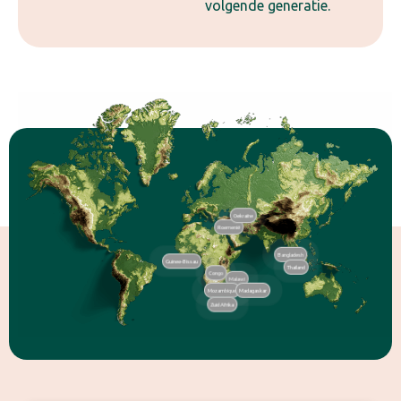
volgende generatie.
Oekraïne
Roemenië
Bangladesh
Guinee-Bissau
Thailand
Congo
Malawi
Mozambique
Madagaskar
Zuid Afrika