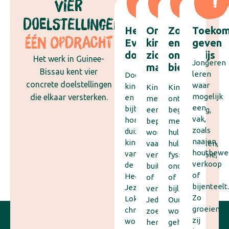
VIER
DOELSTELLINGEN,
Het
Onzichtbare
Zorg
Toekom
ÉÉN OPDRACHT
Evangelie
kinderen
en
geven
doorgeven
zichtbaar
onderwijs
Het werk in Guinee-
Jongeren
maken
bieden
Bissau kent vier
leren
Door
concrete doelstellingen
waar
kinderwerk
Kinderen
Kinderen
mogelijk
die elkaar versterken.
en
met
ontvangen
een
bijbelonderwijs
een
begeleiding,
vak,
horen
beperking
medische
zoals
duizenden
worden
hulp,
naaien,
kinderen
vaak
hulpmiddelen,
houtbewer
van
verborgen,
fysiotherapie,
verkoop
de
buitengesloten
onderwijs
of
Heere
of
of
bijenteelt.
Jezus.
vergeten.
bijles.
Zo
Lokale
Jedidja
Ouders
groeien
christenen
zoekt
worden
zij
worden
hen
geholpen