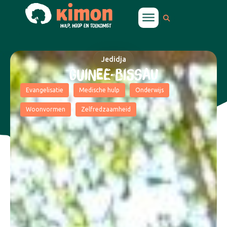
Jedidja
GUINEE-BISSAU
Evangelisatie
Medische hulp
Onderwijs
Woonvormen
Zelfredzaamheid