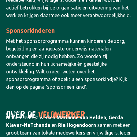
Medewerkers, vrijwilligers, ouders en kerken worden
actief betrokken bij de organisatie en uitvoering van het
werk en krijgen daarmee ook meer verantwoordelijkheid.
Sponsorkinderen
Met het sponsorprogramma kunnen kinderen de zorg,
begeleiding en aangepaste onderwijsmaterialen
ontvangen die zij nodig hebben. Zo worden zij
ondersteund in hun lichamelijke én geestelijke
ontwikkeling. Wilt u meer weten over het
sponsorprogramma of zoekt u een sponsorkindje? Kijk
dan op de pagina ‘sponsor een kind’.
OVER DE
VELDWERKER
Binnen Jedidja werken
Marianne van Helden
,
Gerda
Klaver-NaTchende
en
Ria Hogendoorn
samen met een
groot team van lokale medewerkers en vrijwilligers. Ieder