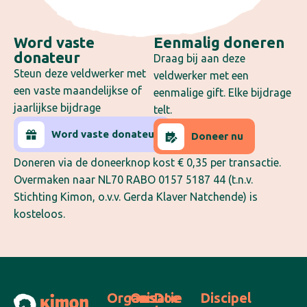
Word vaste
Eenmalig doneren
donateur
Draag bij aan deze
Steun deze veldwerker met
veldwerker met een
een vaste maandelijkse of
eenmalige gift. Elke bijdrage
jaarlijkse bijdrage
telt.
Word vaste donateur
Doneer nu
Doneren via de doneerknop kost € 0,35 per transactie.
Overmaken naar NL70 RABO 0157 5187 44 (t.n.v.
Stichting Kimon, o.v.v. Gerda Klaver Natchende) is
kosteloos.
Organisatie
Ons
Doe
Discipel