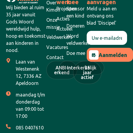
werk
mee
aanvragen
Over
Wij bieden al ruim
Projecten
Sponsor
Meld u aan en
Kimon
35 jaar vanuit
een kind
ontvang ons
Acties
Onze
Gods Woord
blad ‘Discipel’
Doneren
missie
Actueel
wereldwijd hulp,
Word
hoop en toekomst
Veldwerkers
veldwerker
aan kinderen in
Vacatures
nood.
Doe mee
Aanmelden
Contact
Laan van
ANBI-
Interkerkelijk
35
Westenenk
erkend
jaar
12, 7336 AZ
actief
Apeldoorn
maandag t/m
donderdag
van 09:00 tot
17:00
085 0407610