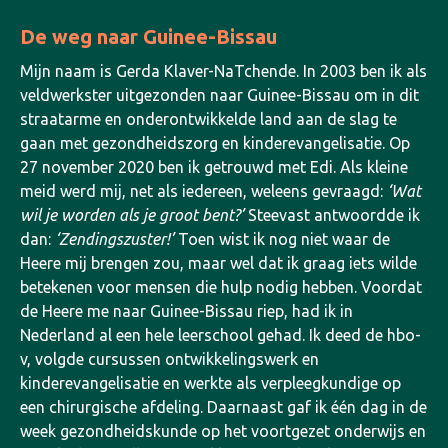
De weg naar Guinee-Bissau
Mijn naam is Gerda Klaver-NaTchende. In 2003 ben ik als
veldwerkster uitgezonden naar Guinee-Bissau om in dit
straatarme en onderontwikkelde land aan de slag te
gaan met gezondheidszorg en kinderevangelisatie. Op
27 november 2020 ben ik getrouwd met Edi.
Als kleine
meid werd mij, net als iedereen, weleens gevraagd:
‘Wat
wil je worden als je groot bent?’
Steevast antwoordde ik
dan:
‘Zendingszuster!’
Toen wist ik nog niet waar de
Heere mij brengen zou, maar wel dat ik graag iets wilde
betekenen voor mensen die hulp nodig hebben.
Voordat
de Heere me naar Guinee-Bissau riep, had ik in
Nederland al een hele leerschool gehad. Ik deed de hbo-
v, volgde cursussen ontwikkelingswerk en
kinderevangelisatie en werkte als verpleegkundige op
een chirurgische afdeling. Daarnaast gaf ik één dag in de
week gezondheidskunde op het voortgezet onderwijs en