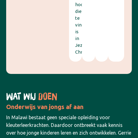
hoop
die
te
vinden
is
in
Jezus
Christus.
WAT WIJ
DOEN
Onderwijs van jongs af aan
In Malawi bestaat geen speciale opleiding voor
kleuterleerkrachten. Daardoor ontbreekt vaak kennis
over hoe jonge kinderen leren en zich ontwikkelen. Gerrie