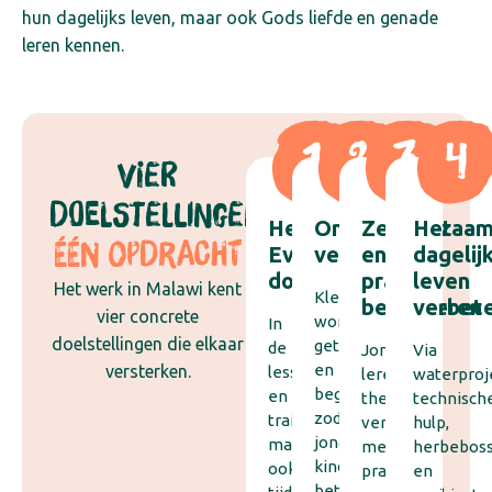
hun dagelijks leven, maar ook Gods liefde en genade
leren kennen.
VIER
DOELSTELLINGEN,
Het
Onderwijs
Zelfredzaam
Het
ÉÉN OPDRACHT
Evangelie
versterken
en
dagelij
doorgeven
praktijk
leven
Het werk in Malawi kent
Kleuterjuffen
bevorderen
verbet
vier concrete
worden
In
doelstellingen die elkaar
getraind
de
Jongeren
Via
en
versterken.
lessen
leren
waterproj
begeleid,
en
theorie
technisch
zodat
trainingen,
verbinden
hulp,
jonge
maar
met
herbeboss
kinderen
ook
praktische
en
beter