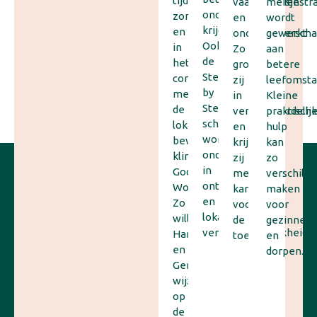
tijdens
vaardigheden
meisjestr
onderwijs
zondagschool
en
wordt
krijgen.
en
ondernemerscha
gewerkt
Ook
in
Zo
aan
de
het
groeien
betere
Step
contact
zij
leefomsta
by
met
in
Kleine
Step-
de
verantwoordelijk
praktisch
school
lokale
en
hulp
wordt
bevolking
krijgen
kan
ondersteund
klinkt
zij
zo
in
Gods
meer
verschil
ontwikkeling
Woord.
kansen
maken
en
Zo
voor
voor
lokale
willen
de
gezinnen
verantwoordelijkheid.
Hans
toekomst.
en
en
dorpen.
Gerrie
wijzen
op
de