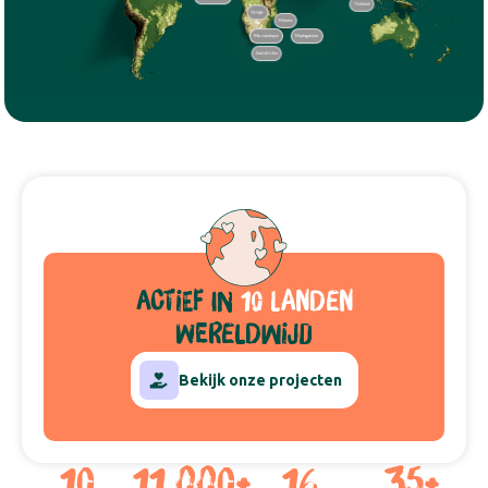
Thailand
Congo
Malawi
Mozambique
Madagaskar
Zuid Afrika
actief
in
10 landen
wereldwijd
Bekijk onze projecten
10
11,000
+
16
35
+