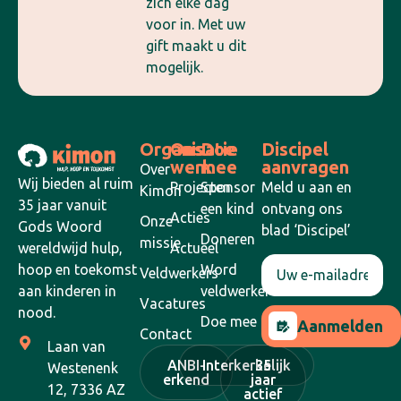
zich elke dag
voor in. Met uw
gift maakt u dit
mogelijk.
Organisatie
Ons
Doe
Discipel
werk
mee
aanvragen
Over
Wij bieden al ruim
Projecten
Sponsor
Meld u aan en
Kimon
35 jaar vanuit
een kind
ontvang ons
Acties
Onze
Gods Woord
blad ‘Discipel’
Doneren
missie
Actueel
wereldwijd hulp,
Word
hoop en toekomst
Veldwerkers
veldwerker
aan kinderen in
Vacatures
nood.
Doe mee
Aanmelden
Contact
Laan van
ANBI-
Interkerkelijk
35
Westenenk
erkend
jaar
12, 7336 AZ
actief