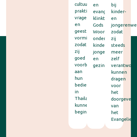
cultuur,
en
bij
praktische
evangelisatie
kinder-
vragen
klinkt
en
en
Gods
jongerenwe
geestelijke
Woord
zodat
vorming,
onder
zij
zodat
kinderen,
steeds
zij
jongeren
meer
goed
en
zelf
voorbereid
gezinnen.
verantwoord
aan
kunnen
hun
dragen
bediening
voor
in
het
Thailand
doorgeven
kunnen
van
beginnen.
het
Evangelie.