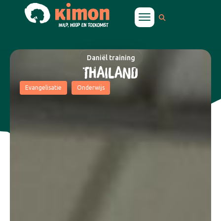
Daniël training
THAILAND
Evangelisatie
Onderwijs