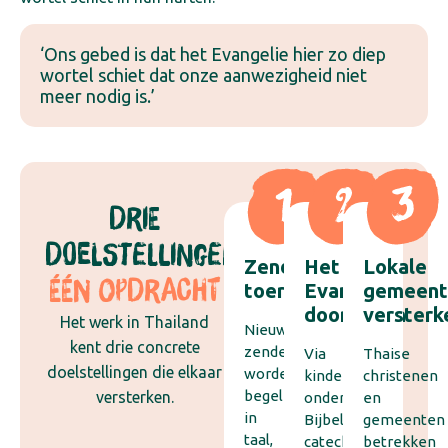
‘Ons gebed is dat het Evangelie hier zo diep
wortel schiet dat onze aanwezigheid niet
meer nodig is.’
DRIE
DOELSTELLINGEN,
Zendelingen
Het
Lokale
ÉÉN OPDRACHT
toerusten
Evangelie
gemeent
doorgeven
versterk
Het werk in Thailand
Nieuwe
kent drie concrete
zendelingen
Via
Thaise
doelstellingen die elkaar
worden
kinderwerk,
christenen
begeleid
versterken.
onderwijs,
en
in
Bijbelstudie,
gemeenten
taal,
catechese
betrekken