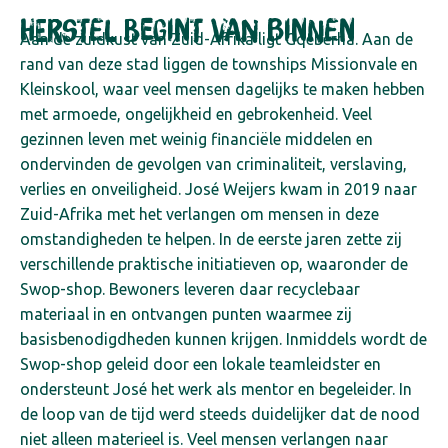
Herstel begint van binnen
Aan de zuidkust van Zuid-Afrika ligt Gqeberha. Aan de
rand van deze stad liggen de townships Missionvale en
Kleinskool, waar veel mensen dagelijks te maken hebben
met armoede, ongelijkheid en gebrokenheid. Veel
gezinnen leven met weinig financiële middelen en
ondervinden de gevolgen van criminaliteit, verslaving,
verlies en onveiligheid.
José Weijers kwam in 2019 naar
Zuid-Afrika met het verlangen om mensen in deze
omstandigheden te helpen. In de eerste jaren zette zij
verschillende praktische initiatieven op, waaronder de
Swop-shop. Bewoners leveren daar recyclebaar
materiaal in en ontvangen punten waarmee zij
basisbenodigdheden kunnen krijgen. Inmiddels wordt de
Swop-shop geleid door een lokale teamleidster en
ondersteunt José het werk als mentor en begeleider.
In
de loop van de tijd werd steeds duidelijker dat de nood
niet alleen materieel is. Veel mensen verlangen naar