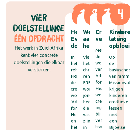
VIER
DOELSTELLINGEN,
Het
Werken
Creatieve
Kinder
ÉÉN OPDRACHT
Evangelie
aan
verwerking
laten
doorgeven
herstel
opbloe
Het werk in Zuid-Afrika
Met
kent vier concrete
de
In
Via
Op
doelstellingen die elkaar
workshops
het
het
de
van
versterken.
rehabilitatieprogramma
christelijke
basisscho
Art
FREE,
rehabilitatieprogramm
van
for
de
FREE
Missionva
Healing
creatieve
worden
krijgen
wordt
workshops
jongeren
kinderen
creativiteit
‘Art
begeleid
creatieve
ingezet
for
die
lessen
bij
Healing’
vastgelopen
met
verdriet,
en
zijn
een
trauma
het
in
Bijbelse