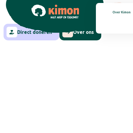
VOOR 
Over Kimon
Direct doneren
Over ons